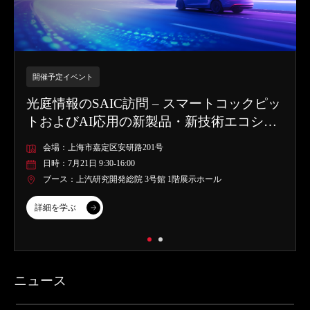
開催予定イベント
光庭情報のSAIC訪問 – スマートコックピッ
トおよびAI応用の新製品・新技術エコシス
テム交流展
会場：上海市嘉定区安研路201号
日時：7月21日 9:30-16:00
ブース：上汽研究開発総院 3号館 1階展示ホール
詳細を学ぶ
ニュース