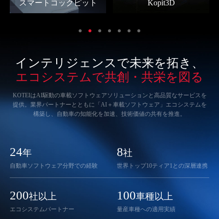
スマートコックピット
Kopit3D
インテリジェンスで未来を拓き、
エコシステムで共創・共栄を図る
KOTEIはAI駆動の車載ソフトウェアソリューションと高品質なサービスを
提供。業界パートナーとともに「AI＋車載ソフトウェア」エコシステムを
構築し、自動車の知能化を加速、技術価値の共有を推進。
24
8
年
社
自動車ソフトウェア分野での経験
世界トップ10ティア1との深層連携
200
100
社以上
車種以上
エコシステムパートナー
量産車種への適用実績